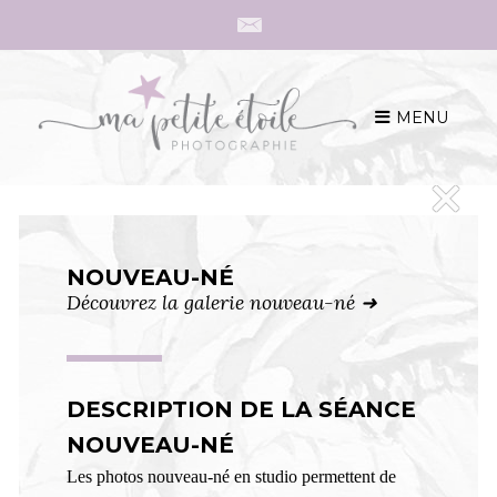
MENU
S
k
i
p
t
o
NOUVEAU-NÉ
c
Découvrez la galerie nouveau-né ➜
o
n
t
DESCRIPTION DE LA SÉANCE
e
n
NOUVEAU-NÉ
t
Les photos nouveau-né en studio permettent de